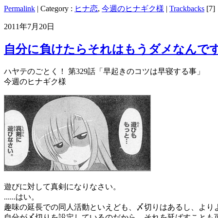
Permalink
| Category :
ヒナ恋
,
今週のヒナギク様
|
Trackbacks
[7]
2011年7月20日
自分に負けたらそれはもうダメなんです
ハヤテのごとく！ 第329話「早起きのコツは早寝する事」
今週のヒナギク様
遊びに対して真剣になりなさい。
......はい。
趣味の延長での同人活動といえども、〆切りはあるし、より
自分が〆切りを設定しているのだから、それを延ばすことも