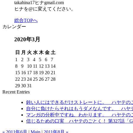
takahina17ヒナgmail.com
ヒナを@に変えてください。
総合TOPへ
カレンダー
2020年3月
日
月
火
水
木
金
土
1
2
3
4
5
6
7
8
9
10
11
12
13
14
15
16
17
18
19
20
21
22
23
24
25
26
27
28
29
30
31
Recent Entries
鈍い人にはできるだけストレートに。 ハヤテのご
自分に負けたらそれはもうダメなんです。 ハヤテ
マンガの分析中ですね、わかります。 ハヤテのご
信じるための口実 ハヤテのごとく！ 第327話「Goodby
« 2011年6月
|
Main
|
2011年8月 »