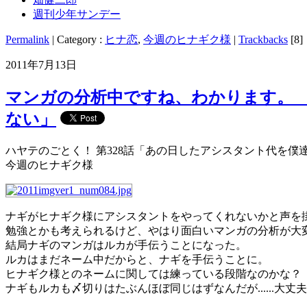
週刊少年サンデー
Permalink
| Category :
ヒナ恋
,
今週のヒナギク様
|
Trackbacks
[8]
2011年7月13日
マンガの分析中ですね、わかります。 
ない」
ハヤテのごとく！ 第328話「あの日したアシスタント代を僕
今週のヒナギク様
ナギがヒナギク様にアシスタントをやってくれないかと声を
勉強とかも考えられるけど、やはり面白いマンガの分析が大
結局ナギのマンガはルカが手伝うことになった。
ルカはまだネーム中だからと、ナギを手伝うことに。
ヒナギク様とのネームに関しては練っている段階なのかな？
ナギもルカも〆切りはたぶんほぼ同じはずなんだが......大丈