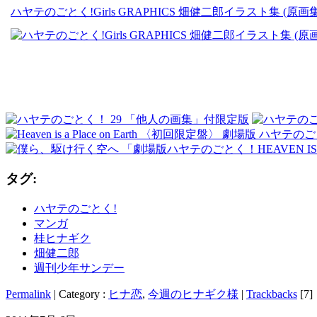
ハヤテのごとく!Girls GRAPHICS 畑健二郎イラスト集 (
タグ:
ハヤテのごとく!
マンガ
桂ヒナギク
畑健二郎
週刊少年サンデー
Permalink
| Category :
ヒナ恋
,
今週のヒナギク様
|
Trackbacks
[7]