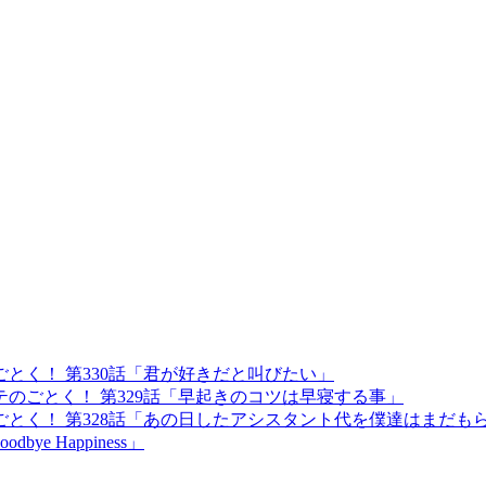
とく！ 第330話「君が好きだと叫びたい」
のごとく！ 第329話「早起きのコツは早寝する事」
とく！ 第328話「あの日したアシスタント代を僕達はまだも
e Happiness」