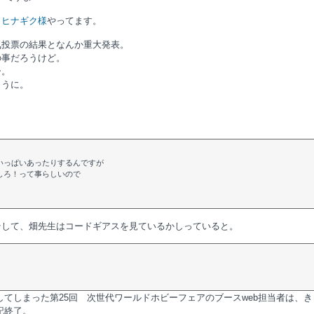
きヒナギク様
やってます。
気投票の結果となんか重大発表。
の事だろうけど。
ー。
ように。
。
いっぱいあったりするんですが
しろ！って事らしいので
そして、畑先生はコードギアスを見ているかしっていると。
してしまった第25回 次世代ワールドホビーフェアのブースweb担当者は、
記終了。