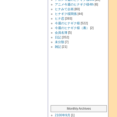
アニメ今週のヒナギク様4th
[6]
ヒナみて企画
[80]
ヒナギク様関係
[44]
ヒナ恋
[393]
今週のヒナギク様
[522]
今週のヒナギク様（裏）
[2]
会員名簿
[5]
日記
[352]
未分類
[7]
雑記
[21]
Monthly Archives
2100年9月
[1]