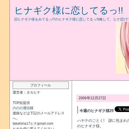
ヒナギク様に恋してるっ!!
旧ヒナギク様をみてるっ!?のヒナギク様に恋してるっ!!(略して、ヒナ恋)で
プロフィール
運営者：タカヒナ
2006年12月27日
TOP絵提供
ののの通信
様
今週のヒナギク様29
連絡などは下記のメールアドレス
へ。
ハヤテのごとく! 謎に包まれ
takahina17ヒナgmail.com
のヒナギク様。
ヒナを@に変えてください。