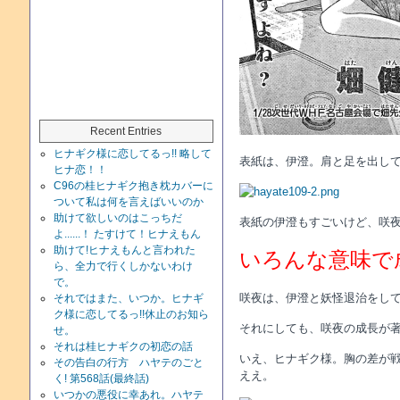
Recent Entries
ヒナギク様に恋してるっ!! 略して
表紙は、伊澄。肩と足を出し
ヒナ恋！！
C96の桂ヒナギク抱き枕カバーに
ついて私は何を言えばいいのか
助けて欲しいのはこっちだ
表紙の伊澄もすごいけど、咲夜
よ......！ たすけて！ヒナえもん
助けて!ヒナえもんと言われた
いろんな意味で
ら、全力で行くしかないわけ
で。
咲夜は、伊澄と妖怪退治をし
それではまた、いつか。ヒナギ
ク様に恋してるっ!!休止のお知ら
それにしても、咲夜の成長が著
せ。
それは桂ヒナギクの初恋の話
いえ、ヒナギク様。胸の差が
その告白の行方 ハヤテのごと
ええ。
く! 第568話(最終話)
いつかの悪役に幸あれ。ハヤテ