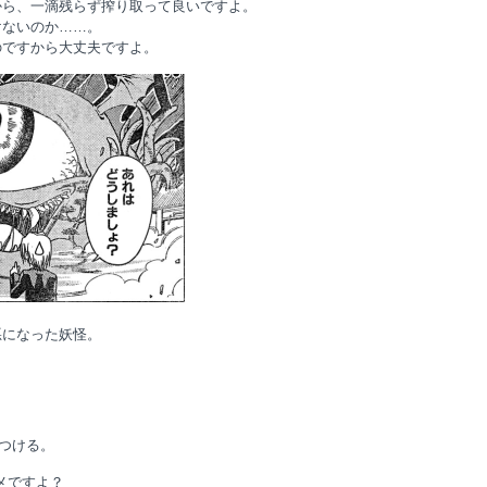
から、一滴残らず搾り取って良いですよ。
けないのか……。
のですから大丈夫ですよ。
悪になった妖怪。
げつける。
メですよ？