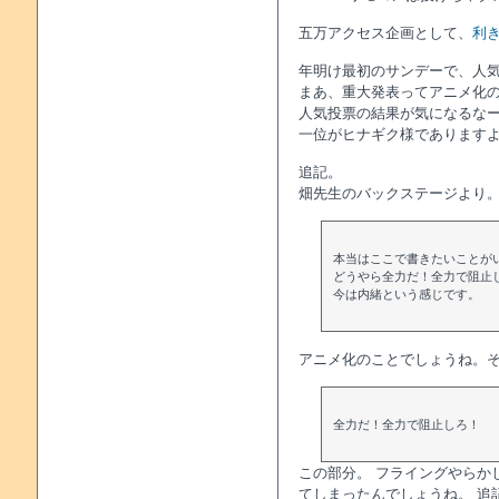
五万アクセス企画として、
利
年明け最初のサンデーで、人
まあ、重大発表ってアニメ化
人気投票の結果が気になるな
一位がヒナギク様であります
追記。
畑先生のバックステージより
本当はここで書きたいことが
どうやら全力だ！全力で阻止
今は内緒という感じです。
アニメ化のことでしょうね。
全力だ！全力で阻止しろ！
この部分。 フライングやらか
てしまったんでしょうね。 追