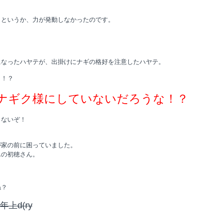
。というか、力が発動しなかったのです。
になったハヤテが、出掛けにナギの格好を注意したハヤテ。
こ！？
ナギク様にしていないだろうな！？
さないぞ！
が家の前に困っていました。
んの初穂さん。
ね？
上d(ry