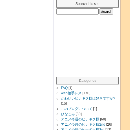
Search this site
Categories
FAQ
[1]
web拍手レス
[170]
かわいいヒナギク様は好きですか?
[15]
このブログについて
[1]
ひなこみ
[39]
アニメ今週のヒナギク様
[60]
アニメ今週のヒナギク様2nd
[26]
アニメ今週のヒナギク様3rd
[12]