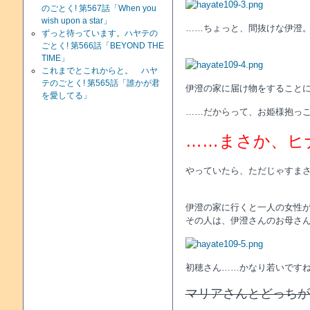
のごとく! 第567話「When you
wish upon a star」
……ちょっと、間抜けな伊澄
ずっと待っています。ハヤテの
ごとく! 第566話「BEYOND THE
TIME」
これまでとこれからと。 ハヤ
テのごとく! 第565話「誰かが君
伊澄の家に届け物をすること
を愛してる」
……だからって、お姫様抱っ
……まさか、ヒ
やっていたら、ただじゃすま
伊澄の家に行くと一人の女性
その人は、伊澄さんのお母さ
初穂さん……かなり若いです
マリアさんとどっちが年