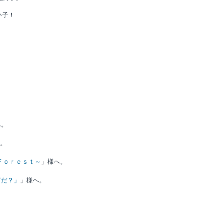
い子！
。
。
。
へ。
。
Ｆｏｒｅｓｔ～
」様へ。
何だ？」
」様へ。