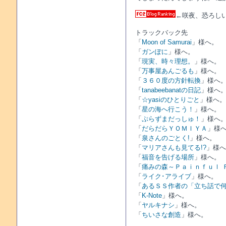
←咲夜、恐ろし
トラックバック先
「
Moon of Samurai
」様へ。
「
ガンぽに
」様へ。
「
現実、時々理想。
」様へ。
「
万事屋あんごるも
」様へ。
「
３６０度の方針転換
」様へ
「
tanabeebanatの日記
」様へ
「
☆yasiのひとりごと
」様へ。
「
星の海へ行こう！
」様へ。
「
ぷらずまだっしゅ！
」様へ
「
だらだらＹＯＭＩＹＡ
」様
「
泉さんのごとく!
」様へ。
「
マリアさんも見てる!?
」様へ
「
福音を告げる場所
」様へ。
「
痛みの森～Ｐａｉｎｆｕｌ 
「
ライク･アライブ
」様へ。
「
あるＳＳ作者の「立ち話で
「
K-Note
」様へ。
「
ヤルキナシ
」様へ。
「
ちいさな創造
」様へ。