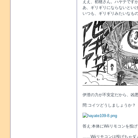
ええ、初穂さん。ハヤテです
あ、ギリギリにならないとい
いつも、ギリギリみたいなも
伊澄の力が不安定だから、凶
問:コイツどうしましょうか？
答え:本体にWiiリモコンを投
……Wiiリモコンは投げちゃダ