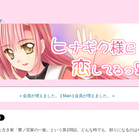
す。
« 会員が増えました。
|
Main
|
会員が増えました。 »
た古き家「鷺ノ宮家の一族」という第109話。どんな時でも、頼りになるの