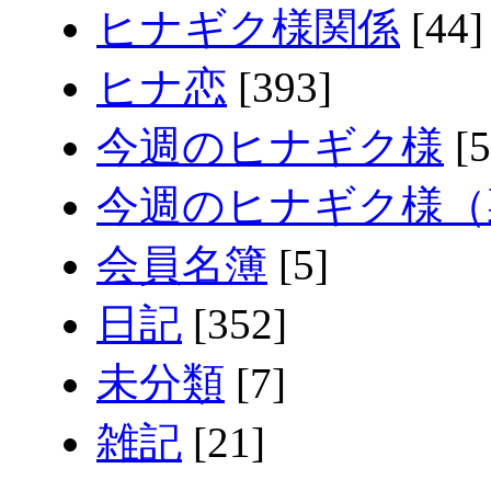
ヒナギク様関係
[44]
ヒナ恋
[393]
今週のヒナギク様
[5
今週のヒナギク様（
会員名簿
[5]
日記
[352]
未分類
[7]
雑記
[21]