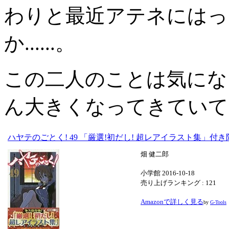
わりと最近アテネにはっ
か......。
この二人のことは気にな
ん大きくなってきていて
ハヤテのごとく! 49 「厳選!初だし! 超レアイラスト集」付
畑 健二郎
小学館 2016-10-18
売り上げランキング : 121
Amazonで詳しく見る
by
G-Tools