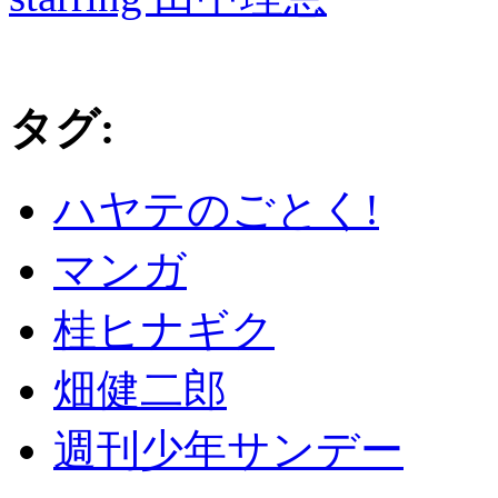
タグ:
ハヤテのごとく!
マンガ
桂ヒナギク
畑健二郎
週刊少年サンデー