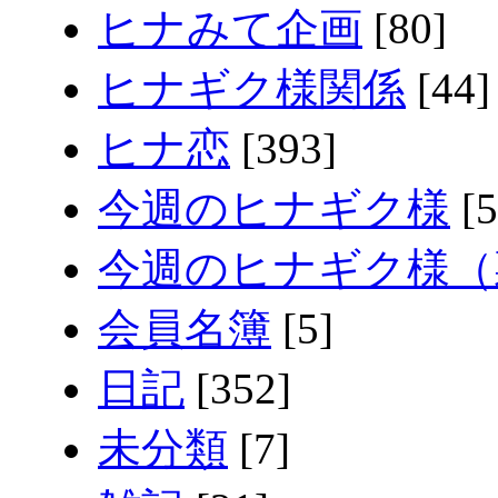
ヒナみて企画
[80]
ヒナギク様関係
[44]
ヒナ恋
[393]
今週のヒナギク様
[5
今週のヒナギク様（
会員名簿
[5]
日記
[352]
未分類
[7]