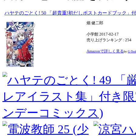
ハヤテのごとく! 50 「超貴重!初だしポストカードブック」
畑 健二郎
小学館 2017-02-17
売り上げランキング : 254
Amazonで詳しく見る
by
G-Too